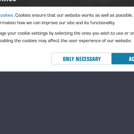
de fabricantes conhecidos. As ferramentas são conceb
máquinas florestais PONSSE.
cookies.
Cookies ensure that our website works as well as possible,
ormation how we can improve our site and its functionality.
ge your cookie settings by selecting the ones you wish to use or o
PRODUTOS LOGGER são uma opção mais acessível para 
abling the cookies may affect the user experience of our website.
alta qualidade.
ONLY NECESSARY
AC
As correntes de serra LOGGER 404 são fabricadas em li
qualidade e possuem um acabamento cromado para aum
corrente LOGGER do harvester possui um exclusivo pass
os melhores resultados de corte e remoção eficiente d
LOGGER para obter pinos maiores e superfícies de cort