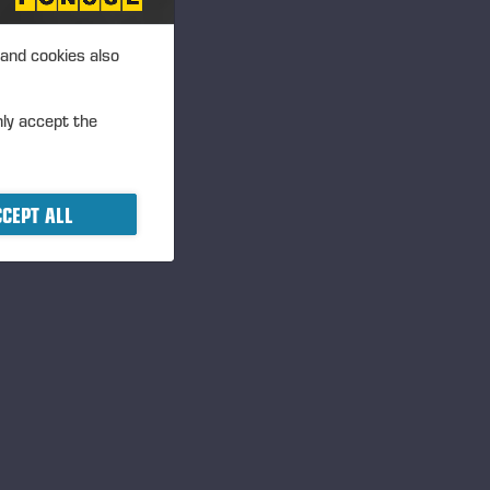
idas para a manutenção de
 and cookies also
nly accept the
consumíveis e acessórios de
CEPT ALL
gas de aço da mais alta
entar a durabilidade. A
o de alta qualidade que garante
e aparas. Escolha a marca
e mais largas.