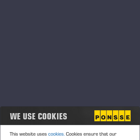
florestais, como sensores, chips,
microprocessadores e componentes hidráulicos.
Esses elementos estão com alta demanda pelo
mercado”, destacou o gerente de vendas e
marketing da Ponsse Brasil, Rodrigo Marangoni.
Planejamento e antecipação foi a solução
encontrada. Pedir antecipadamente para garantir o
fornecimento de matéria prima foi a forma que a
Ponsse, marca finlandesa de máquinas de colheita
florestal CTL (Cut-to-Lenght), encontrou para
entregar as máquinas dentro do prazo de um ano,
contanto com os trâmites logísticos de importação
para o Brasil. De acordo com Marangoni no início na
pandemia, com algumas desistências de pedidos, as
WE USE COOKIES
entregas aconteceram em até seis meses, contudo,
com o reaquecimento do mercado, o prazo voltou ao
This website uses
cookies.
Cookies ensure that our
período pré-covid que é de 12 meses, para o Brasil.