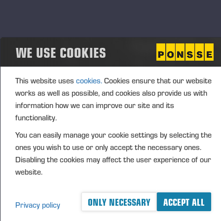
vilket förbättrar trivseln och ergonomin.
SKÖRDARE
Scorpion
är gallringsmaskinen som är en favorit bland
maskinförarna. Sikt, komfort och ergonomi är på en unik
WE USE COOKIES
nivå. Måste testas!
SKOTARE
This website uses
cookies.
Cookies ensure that our website
New Elk och New Wisent
PONSSE Active Cabin
med
works as well as possible, and cookies also provide us with
PONSSE Seat
e-Armrest
och
med
höjer förarkomforten
information how we can improve our site and its
och är skonsammare för maskinföraren.
functionality.
Små gallringsmaskiner med stor kapacitet, små utsläpp
You can easily manage your cookie settings by selecting the
och låga kostnader.
ones you wish to use or only accept the necessary ones.
Våra säljare och instruktörer finns på plats för att hjälpa
Disabling the cookies may affect the user experience of our
er med frågor och testkörning.
website.
Vi bjuder på lunch och fika och vi ser fram emot att träffa
er på touren.
ONLY NECESSARY
ACCEPT ALL
Privacy policy
Team Ponsse