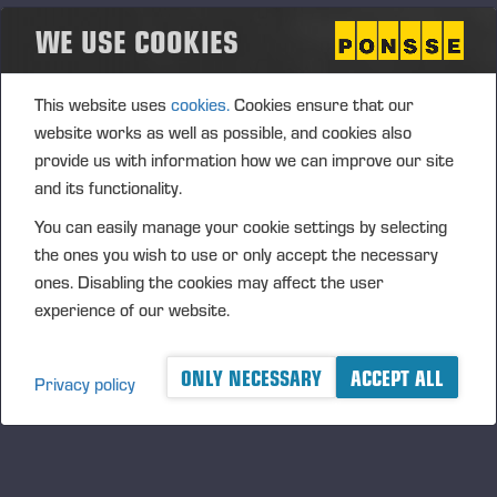
Service, o cliente deixa de se preocupar com
WE USE COOKIES
assuntos como: Gestão de equipe, treinamentos,
ferramentas e peças, por exemplo, e mantém o
foco apenas no seu negócio. Além disso, “quando a
This website uses
cookies.
Cookies ensure that our
Ponsse assume o contrato, até mesmo o valor de
website works as well as possible, and cookies also
serviços e peças de reposição é fixado, com isso o
provide us with information how we can improve our site
cliente fica seguro e livre das oscilações de
and its functionality.
orçamento do mercado”, apontou Carrilho.
You can easily manage your cookie settings by selecting
Da madeira em pé até o transporte das toras
the ones you wish to use or only accept the necessary
dentro da floresta, com segurança, eficiência e
ones. Disabling the cookies may affect the user
resultados mensurados, o cliente Full Service foca
experience of our website.
seus esforços na gestão do negócio, enquanto a
operacionalização da manutenção da colheita
ONLY NECESSARY
ACCEPT ALL
Privacy policy
florestal fica aos cuidados da Ponsse. Aumento da
produtividade, aumento da eficiência operacional e
menores riscos são alguns dos benefícios dessa
modalidade de contrato.