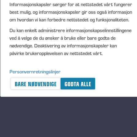
FURTHER INFORMATION
Informasjonskapsler sørger for at nettstedet vårt fungerer
Juho Nummela, President and CEO, tel. +358 400
best mulig, og informasjonskapsler gir oss også informasjon
495
690
om hvordan vi kan forbedre nettstedet og funksjonaliteten.
DISTRIBUTION
Du kan enkelt administrere informasjonskapselinnstillingene
Nasdaq Helsinki Ltd
ved å velge de du ønsker å bruke eller bare godta de
Principal media
nødvendige. Deaktivering av informasjonskapsler kan
www.ponsse.com
påvirke brukeropplevelsen av nettstedet vårt.
Ponsse Plc specialises in the sale, production,
Personvernretningslinjer
maintenance and technology of cut-to-length method
forest machines and is driven by a genuine interest in
BARE NØDVENDIGE
GODTA ALLE
its customers and their business operations. Ponsse
develops and manufactures sustainable and
innovative harvesting solutions based on customer
needs.
The company was established by forest machine
entrepreneur Einari Vidgrén in 1970 and has been a