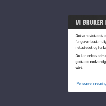
Prosjekter
En
06
Arrangementer
Eve
VI BRUKER
Tidligere hendelser
Loc
Ish
Dette nettstedet b
Samfunn
Des
fungerer best muli
Pon
nettstedet og funks
Ponsse Collection
Du kan enkelt admin
godta de nødvendig
Dealers wanted
vårt.
Publi
Personvernretning