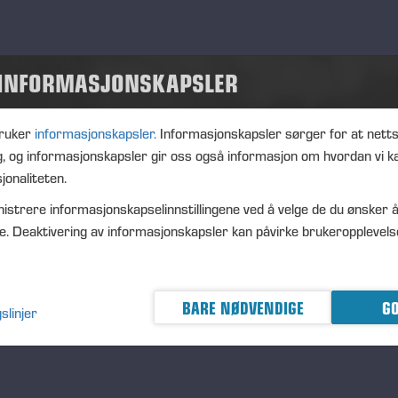
d
.10.2025
nt type
 INFORMASJONSKAPSLER
ation
inomaki, Miyagi Prefecture, Japan
ruker
informasjonskapsler.
Informasjonskapsler sørger for at nett
cription
g, og informasjonskapsler gir oss også informasjon om hvordan vi k
sse 55th anniversary celebration will be held the 4th of October.
jonaliteten.
istrere informasjonskapselinnstillingene ved å velge de du ønsker å
e. Deaktivering av informasjonskapsler kan påvirke brukeropplevels
sert 20.02.25
BARE NØDVENDIGE
GO
slinjer