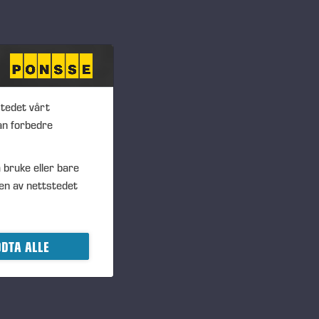
stedet vårt
an forbedre
 bruke eller bare
en av nettstedet
DTA ALLE