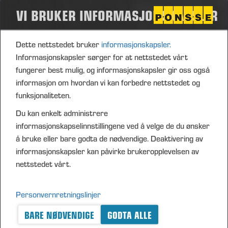
VI BRUKER INFORMASJONSKAPSLER
Selskap
*
Dette nettstedet bruker
informasjonskapsler.
Land
*
Informasjonskapsler sørger for at nettstedet vårt
fungerer best mulig, og informasjonskapsler gir oss også
informasjon om hvordan vi kan forbedre nettstedet og
Språk
*
funksjonaliteten.
Du kan enkelt administrere
Ponsse kan sende meg informasjon om produkter og tjenester.
*
informasjonskapselinnstillingene ved å velge de du ønsker
Jeg godtar
personvernerklæringen.
å bruke eller bare godta de nødvendige. Deaktivering av
informasjonskapsler kan påvirke brukeropplevelsen av
Abonner nå
nettstedet vårt.
Personvernretningslinjer
BARE NØDVENDIGE
GODTA ALLE
A logger's best friend