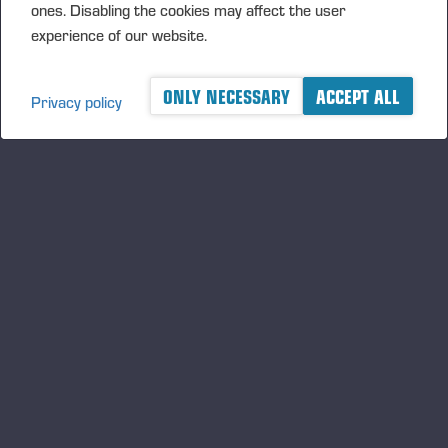
Tervetuloa tekemään luotettavia käytettyjen koneiden
ones. Disabling the cookies may affect the user
kauppoja!
experience of our website.
ONLY NECESSARY
ACCEPT ALL
Privacy policy
A logger's best friend
及时了解 Ponsse 的最新资讯
订阅