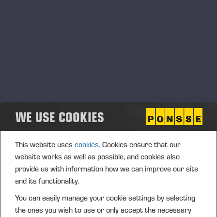
Huutokauppatuotteet
Markkinapäivillä on tarjolla useita huiketa
huutokaupattavia
kohteita
, jotka voit katsoa täältä. Tervetuloa huutokauppaan
klo 12.00 alkaen!
Varaosatarjoukset
WE USE COOKIES
Varaosatarjoukset löydät täältä, ja ovat voimassa vain pe
28.11.2025.
This website uses
cookies.
Cookies ensure that our
Käytetyt koneet
website works as well as possible, and cookies also
provide us with information how we can improve our site
Markkinapäivillä esillä muun muassa seuraavat käytetyt
and its functionality.
koneet:
You can easily manage your cookie settings by selecting
Tähän lisätään pian näytillä olevia koneita
the ones you wish to use or only accept the necessary