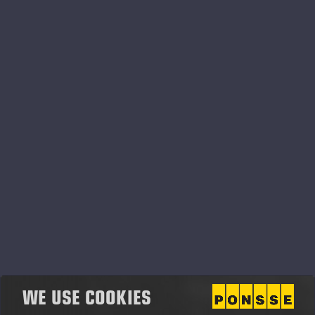
Ponsse Oyj Vuosikertomus
2012.pdf
WE USE COOKIES