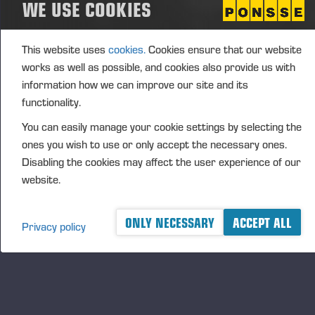
WE USE COOKIES
med fast pris och förbättrade garantivillkor, vilket
skapar trygghet och långsiktig säkerhet för kunden.
This website uses
cookies.
Cookies ensure that our website
– I dagens bransch räcker det inte att bara sälja en
works as well as possible, and cookies also provide us with
skogsmaskin. Tillgång till service och reservdelar är
information how we can improve our site and its
avgörande för kundernas trygghet och produktivitet.
functionality.
Med vårt servicenätverk vill vi säkerställa just detta,
You can easily manage your cookie settings by selecting the
säger Carl-Henrik Hammar, Country Manager för
ones you wish to use or only accept the necessary ones.
Ponsse Sverige.
Disabling the cookies may affect the user experience of our
Kampanj på begagnade
website.
maskiner
ONLY NECESSARY
ACCEPT ALL
Kampanjen
gäller från och med idag till och med den
Privacy policy
7 december 2025. Köpare av en begagnad Ponsse-
maskin som ingår i kampanjen får en
reservdelskupong värd 50 000 SEK. Samtliga
maskiner i kampanjen är inspekterade och i