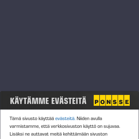
19.11.2025
Nya funktioner i PONSSE Manager
KÄYTÄMME EVÄSTEITÄ
Tämä sivusto käyttää
evästeitä.
Niiden avulla
varmistamme, että verkkosivuston käyttö on sujuvaa.
19.11.2025
Lisäksi ne auttavat meitä kehittämään sivuston
El nuevo servicio digital de Ponsse