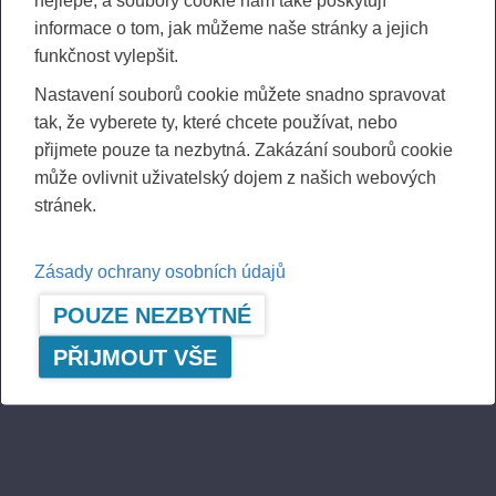
informace o tom, jak můžeme naše stránky a jejich
funkčnost vylepšit.
Nastavení souborů cookie můžete snadno spravovat
tak, že vyberete ty, které chcete používat, nebo
přijmete pouze ta nezbytná. Zakázání souborů cookie
01.06.2026
Ponsse Plc: Managers' transactions –
může ovlivnit uživatelský dojem z našich webových
Kautonen
stránek.
PONSSE PLC, MANAGERS’ TRANSACTIONS, 1 JUNE
2026 AT 2.00 P.M. (EEST)
Zásady ochrany osobních údajů
POUZE NEZBYTNÉ
PŘIJMOUT VŠE