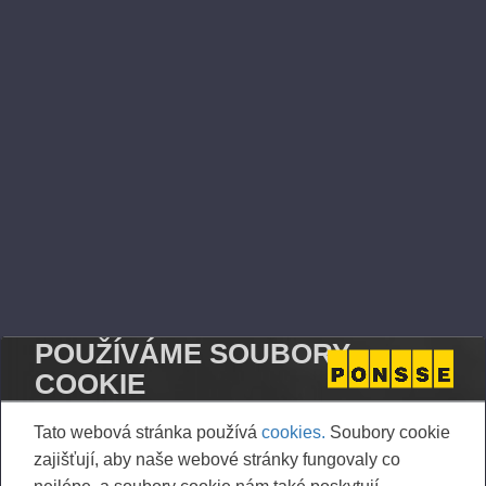
01.06.2026
Ponsse Plc: Managers' transactions –
Inberg
PONSSE PLC, MANAGERS’ TRANSACTIONS, 1 JUNE
2026 AT 2.00 P.M. (EEST)
POUŽÍVÁME SOUBORY
COOKIE
Tato webová stránka používá
cookies.
Soubory cookie
zajišťují, aby naše webové stránky fungovaly co
nejlépe, a soubory cookie nám také poskytují